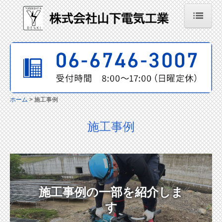
ホーム
会社案内
業務案内
ホーム
施工事例
施工事例
工事の流れ
施工事例
当社の特長
採用情報
先輩社員インタビュー
施工事例の一部を紹介しま
す
お問い合わせ